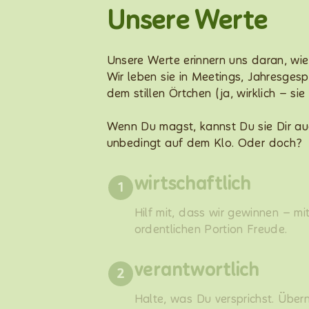
Unsere Werte
Unsere Werte erinnern uns daran, wie 
Wir leben sie in Meetings, Jahresge
dem stillen Örtchen (ja, wirklich – sie
Wenn Du magst, kannst Du sie Dir auc
unbedingt auf dem Klo. Oder doch?
wirtschaftlich
1
Hilf mit, dass wir gewinnen – mi
ordentlichen Portion Freude.
verantwortlich
2
Halte, was Du versprichst. Über